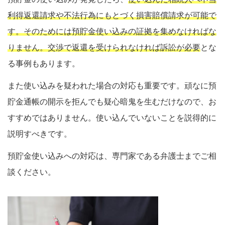
利得返還請求や不法行為にもとづく損害賠償請求が可能で
す。そのためには預貯金使い込みの証拠を集めなければな
りません。交渉で返還を受けられなければ訴訟が必要
とな
る事例もあります。
また使い込みを疑われた場合の対応も重要です。頑なに預
貯金通帳の開示を拒んでも疑心暗鬼を生むだけなので、お
すすめではありません。使い込んでいないことを説得的に
説明すべきです。
預貯金使い込みへの対応は、専門家である弁護士までご相
談ください。
仙台事務所
福島事務所
LINE問合せ
メール予約